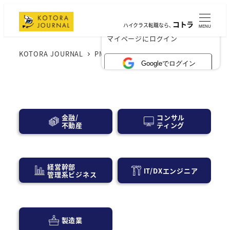
コトラ
ハイクラス転職なら、
MENU
×
マイページにログイン
KOTORA JOURNAL
PM
Googleでログイン
コンサル
金融/
ティング
不動産
経営幹部
IT/DXエンジニア
管理系ビジネス
製造業