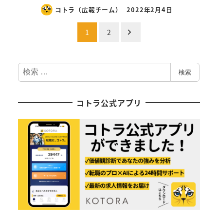
コトラ（広報チーム）
2022年2月4日
投
1
2
稿
検
の
検索
索
ペ
コトラ公式アプリ
ー
ジ
送
り