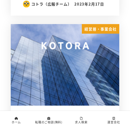
コトラ（広報チーム）
2023年2月17日
経営層・事業会社
公認会計士の繁忙期の時期！休暇を確保
ホーム
転職のご相談(無料)
求人検索
運営会社
する最適なタイミングとは？