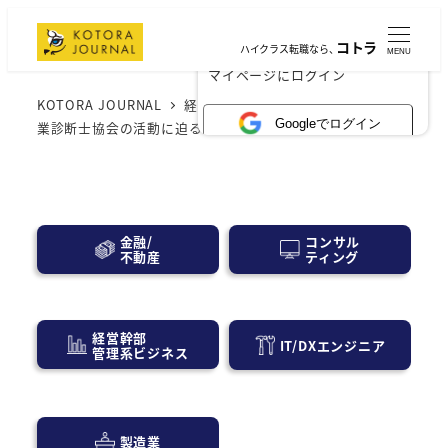
コトラ
ハイクラス転職なら、
MENU
×
マイページにログイン
KOTORA JOURNAL
経営層・事業会社
東京都中小企
Googleでログイン
業診断士協会の活動に迫る！その魅力の秘密とは？
コンサル
金融/
ティング
不動産
経営幹部
IT/DXエンジニア
管理系ビジネス
製造業