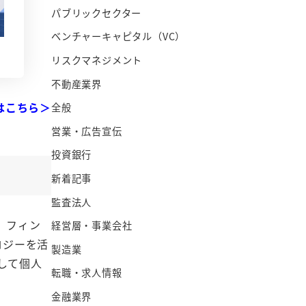
パブリックセクター
ベンチャーキャピタル（VC）
リスクマネジメント
不動産業界
はこちら＞
全般
営業・広告宣伝
投資銀行
新着記事
監査法人
。フィン
経営層・事業会社
ロジーを活
製造業
して個人
転職・求人情報
金融業界