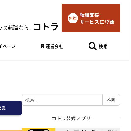
転職支援
×
無料
サービスに登録
マイページにログイン
コトラ
ラス転職なら、
Googleでログイン
イページ
運営会社
検索
検
検索
索
造業
コトラ公式アプリ