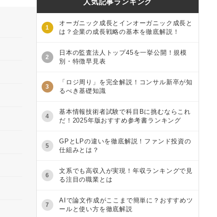
人気記事ランキング
オーガニック成長とインオーガニック成長と
1
は？企業の成長戦略の基本を徹底解説！
日本の監査法人トップ45を一挙公開！規模
2
別・特徴早見表
「ロジ周り」を完全解説！コンサル新卒が知
3
るべき基礎知識
基本情報技術者試験で科目Bに挑むならこれ
4
だ！2025年版おすすめ参考書ランキング
GPとLPの違いを徹底解説！ファンド投資の
5
仕組みとは？
文系でも高収入が実現！年収ランキングで見
6
る注目の職業とは
AIで論文作成がここまで簡単に？おすすめツ
7
ールと使い方を徹底解説