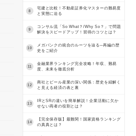
宅建と比較！不動産証券化マスターの難易度
8
と実態に迫る
コンサル流「So What？/Why So？」で問題
9
解決をスピードアップ！習得のコツとは？
メガバンクの統合のルーツを辿る─再編の歴
10
史をご紹介
金融業界ランキング完全攻略！年収、難易
11
度、未来を徹底分析
商社とビール産業の深い関係：歴史を紐解く
12
と見える経済の表と裏
IRとSRの違いを簡単解説！企業活動に欠か
13
せない両者の役割とは？
【完全保存版】最難関！国家資格ランキング
14
の真真とは？