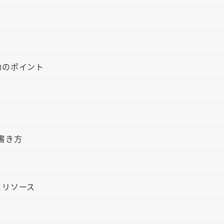
功のポイント
書き方
とリソース