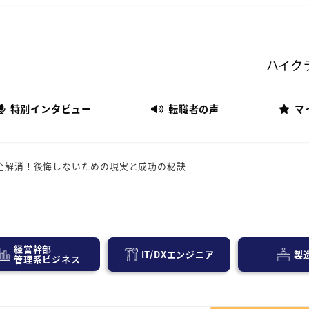
ハイク
特別インタビュー
転職者の声
マ
全解消！後悔しないための現実と成功の秘訣
経営幹部
IT/DXエンジニア
製
管理系ビジネス