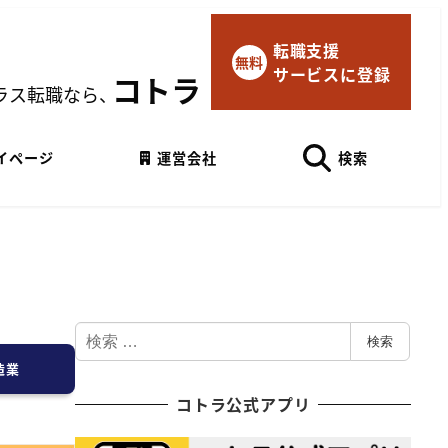
転職支援
×
無料
サービスに登録
マイページにログイン
コトラ
ラス転職なら、
Googleでログイン
イページ
運営会社
検索
検
検索
索
造業
コトラ公式アプリ