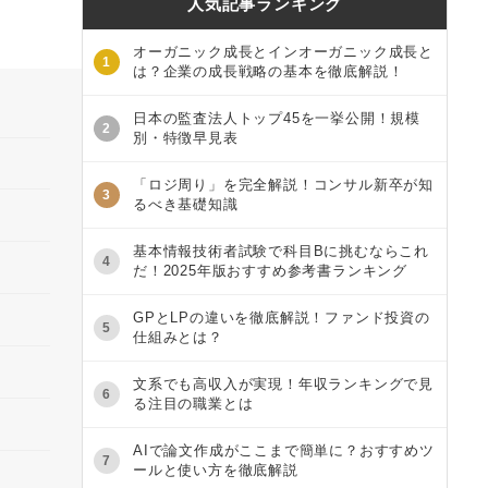
人気記事ランキング
オーガニック成長とインオーガニック成長と
1
は？企業の成長戦略の基本を徹底解説！
日本の監査法人トップ45を一挙公開！規模
2
別・特徴早見表
「ロジ周り」を完全解説！コンサル新卒が知
3
るべき基礎知識
基本情報技術者試験で科目Bに挑むならこれ
4
だ！2025年版おすすめ参考書ランキング
GPとLPの違いを徹底解説！ファンド投資の
5
仕組みとは？
文系でも高収入が実現！年収ランキングで見
6
る注目の職業とは
AIで論文作成がここまで簡単に？おすすめツ
7
ールと使い方を徹底解説