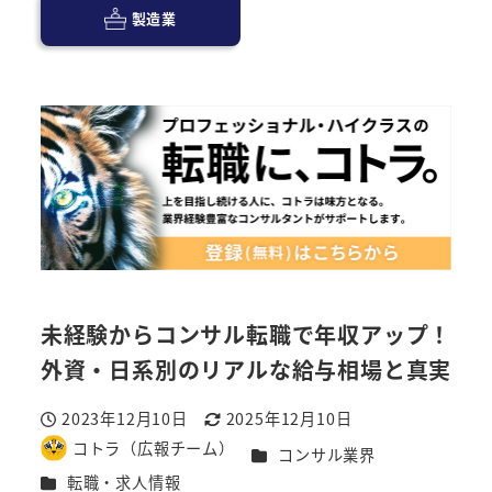
製造業
未経験からコンサル転職で年収アップ！
外資・日系別のリアルな給与相場と真実
2023年12月10日
2025年12月10日
投稿日
更新日
コトラ（広報チーム）
カテゴリー
コンサル業界
著
カテゴリー
転職・求人情報
者