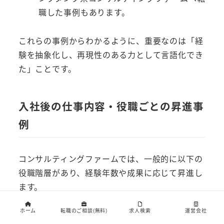
職した事例もあります。
これらの事例からわかるように、重要なのは「経
験を抽象化し、再現性のある力として言語化でき
た」ことです。
入社後の仕事内容・役職ごとの昇進事
例
コンサルティングファームでは、一般的に以下の
役職階層があり、経験年数や成果に応じて昇進し
ます。
ホーム
転職のご相談(無料)
求人検索
運営会社
アナリスト（Associate Consultant）: 入社