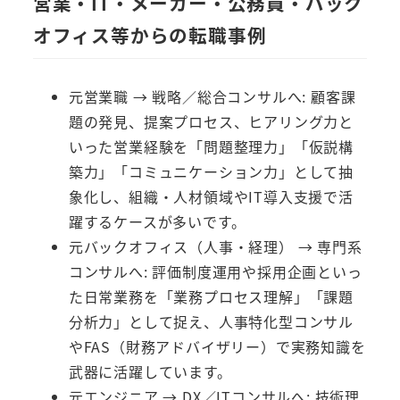
営業・IT・メーカー・公務員・バック
オフィス等からの転職事例
元営業職 → 戦略／総合コンサルへ: 顧客課
題の発見、提案プロセス、ヒアリング力と
いった営業経験を「問題整理力」「仮説構
築力」「コミュニケーション力」として抽
象化し、組織・人材領域やIT導入支援で活
躍するケースが多いです。
元バックオフィス（人事・経理） → 専門系
コンサルへ: 評価制度運用や採用企画といっ
た日常業務を「業務プロセス理解」「課題
分析力」として捉え、人事特化型コンサル
やFAS（財務アドバイザリー）で実務知識を
武器に活躍しています。
元エンジニア → DX／ITコンサルへ: 技術理