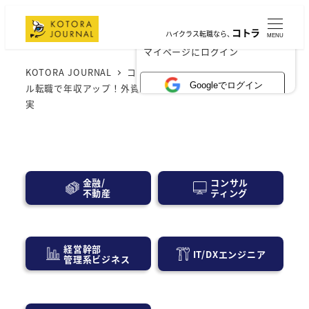
コトラ
ハイクラス転職なら、
MENU
×
マイページにログイン
KOTORA JOURNAL
コンサル業界
未経験からコンサ
Googleでログイン
ル転職で年収アップ！外資・日系別のリアルな給与相場と真
実
コンサル
金融/
ティング
不動産
経営幹部
IT/DXエンジニア
管理系ビジネス