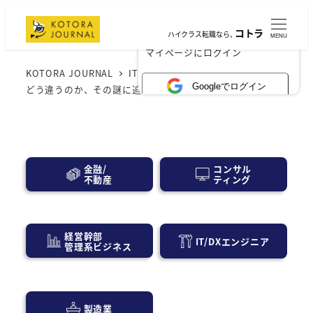
コトラ
ハイクラス転職なら、
MENU
×
マイページにログイン
KOTORA JOURNAL
IT業界
CIOとは？CEOやCTOと
Googleでログイン
どう違うのか、その謎に迫る
コンサル
金融/
ティング
不動産
経営幹部
IT/DXエンジニア
管理系ビジネス
製造業