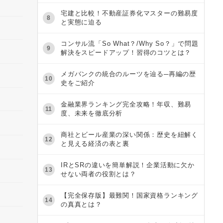
宅建と比較！不動産証券化マスターの難易度
8
と実態に迫る
コンサル流「So What？/Why So？」で問題
9
解決をスピードアップ！習得のコツとは？
メガバンクの統合のルーツを辿る─再編の歴
10
史をご紹介
金融業界ランキング完全攻略！年収、難易
11
度、未来を徹底分析
商社とビール産業の深い関係：歴史を紐解く
12
と見える経済の表と裏
IRとSRの違いを簡単解説！企業活動に欠か
13
せない両者の役割とは？
【完全保存版】最難関！国家資格ランキング
14
の真真とは？