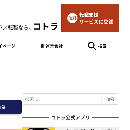
転職支援
×
無料
サービスに登録
マイページにログイン
コトラ
ラス転職なら、
Googleでログイン
イページ
運営会社
検索
検
検索
索
造業
コトラ公式アプリ