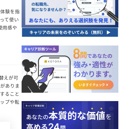
な体験を指
って使い
使用感や
替えが可
性がありま
供すること
アップや転