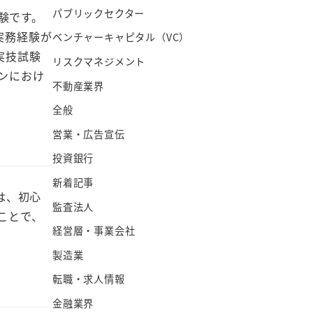
パブリックセクター
験です。
実務経験が
ベンチャーキャピタル（VC）
実技試験
リスクマネジメント
ンにおけ
不動産業界
全般
営業・広告宣伝
投資銀行
新着記事
は、初心
監査法人
ことで、
経営層・事業会社
製造業
転職・求人情報
金融業界