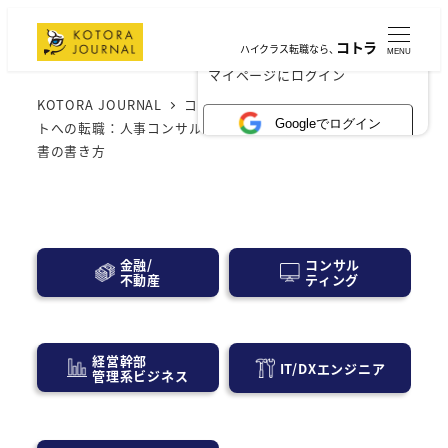
コトラ
ハイクラス転職なら、
MENU
×
マイページにログイン
KOTORA JOURNAL
コンサル業界
人事コンサルタン
Googleでログイン
トへの転職：人事コンサルタント転職で差をつける職務経歴
書の書き方
コンサル
金融/
ティング
不動産
経営幹部
IT/DXエンジニア
管理系ビジネス