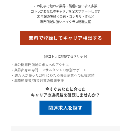
この記事で触れた業界・職種に強い求人多数
コトラがあなたのキャリアを全力サポートします
20年超の実績×金融・コンサル・ITなど
専門領域に強いハイクラス転職支援
無料で登録してキャリア相談する
(※コトラに登録するメリット)
・非公開専門領域の求人へのアクセス
・業界出身の専門コンサルタントの個別サポート
・10万人が使った20年にわたる優良企業への転職実績
・職務経歴書/面接対策の徹底支援
今すぐあなたに合った
キャリアの選択肢を確認しませんか？
関連求人を探す