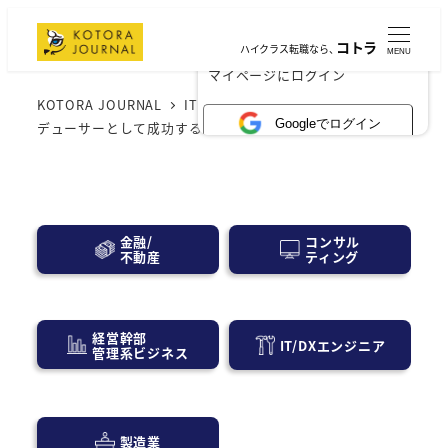
コトラ
ハイクラス転職なら、
MENU
×
マイページにログイン
KOTORA JOURNAL
IT業界
夢の1000万円！Webプロ
Googleでログイン
デューサーとして成功するためのチェックポイント
コンサル
金融/
ティング
不動産
経営幹部
IT/DXエンジニア
管理系ビジネス
製造業