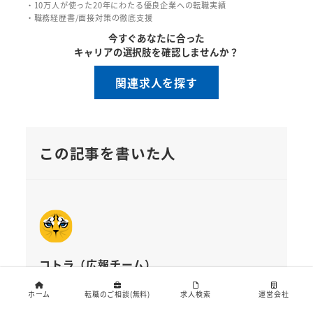
・10万人が使った20年にわたる優良企業への転職実績
・職務経歴書/面接対策の徹底支援
今すぐあなたに合った
キャリアの選択肢を確認しませんか？
関連求人を探す
この記事を書いた人
コトラ（広報チーム）
金融、コンサルのハイクラス層、経営幹部・エグ
ホーム
転職のご相談(無料)
求人検索
運営会社
ゼクティブ転職支援のコトラ。簡単無料登録で、