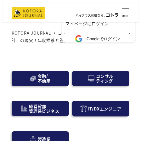
コトラ
ハイクラス転職なら、
MENU
×
マイページにログイン
KOTORA JOURNAL
コンサル業界
監査法人
公認会
Googleでログイン
計士の現実！年収推移と監査法人ごとの違いを深掘り
コンサル
金融/
ティング
不動産
経営幹部
IT/DXエンジニア
管理系ビジネス
製造業