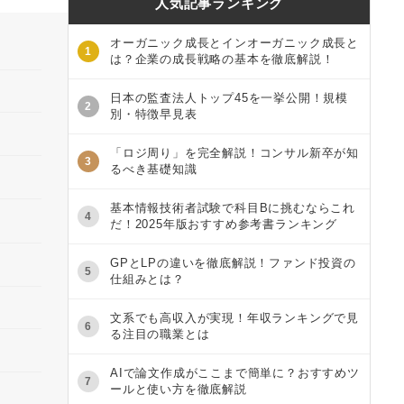
人気記事ランキング
オーガニック成長とインオーガニック成長と
1
は？企業の成長戦略の基本を徹底解説！
日本の監査法人トップ45を一挙公開！規模
2
別・特徴早見表
「ロジ周り」を完全解説！コンサル新卒が知
3
るべき基礎知識
基本情報技術者試験で科目Bに挑むならこれ
4
だ！2025年版おすすめ参考書ランキング
GPとLPの違いを徹底解説！ファンド投資の
5
仕組みとは？
文系でも高収入が実現！年収ランキングで見
6
る注目の職業とは
AIで論文作成がここまで簡単に？おすすめツ
7
ールと使い方を徹底解説