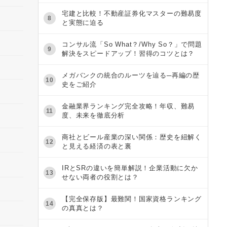
宅建と比較！不動産証券化マスターの難易度
8
と実態に迫る
コンサル流「So What？/Why So？」で問題
9
解決をスピードアップ！習得のコツとは？
メガバンクの統合のルーツを辿る─再編の歴
10
史をご紹介
金融業界ランキング完全攻略！年収、難易
11
度、未来を徹底分析
商社とビール産業の深い関係：歴史を紐解く
12
と見える経済の表と裏
IRとSRの違いを簡単解説！企業活動に欠か
13
せない両者の役割とは？
【完全保存版】最難関！国家資格ランキング
14
の真真とは？