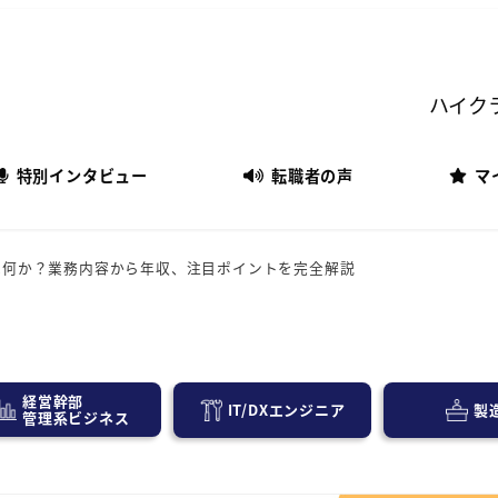
ハイク
特別インタビュー
転職者の声
マ
は何か？業務内容から年収、注目ポイントを完全解説
経営幹部
IT/DXエンジニア
製
管理系ビジネス