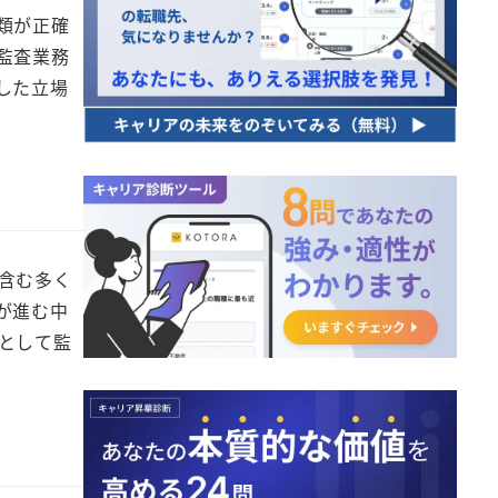
類が正確
監査業務
した立場
含む多く
が進む中
として監