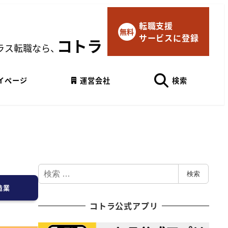
転職支援
×
無料
サービスに登録
マイページにログイン
コトラ
ラス転職なら、
Googleでログイン
イページ
運営会社
検索
検
検索
索
造業
コトラ公式アプリ