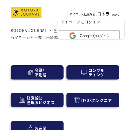
コトラ
ハイクラス転職なら、
MENU
×
マイページにログイン
KOTORA JOURNAL
全般
これからの時代に求められ
Googleでログイン
るマネージャー像：未経験からのスタートガイド
コンサル
金融/
ティング
不動産
経営幹部
IT/DXエンジニア
管理系ビジネス
製造業