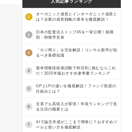
人気記事ランキング
オーガニック成長とインオーガニック成長と
1
は？企業の成長戦略の基本を徹底解説！
日本の監査法人トップ45を一挙公開！規模
2
別・特徴早見表
「ロジ周り」を完全解説！コンサル新卒が知
3
るべき基礎知識
基本情報技術者試験で科目Bに挑むならこれ
4
だ！2025年版おすすめ参考書ランキング
GPとLPの違いを徹底解説！ファンド投資の
5
仕組みとは？
文系でも高収入が実現！年収ランキングで見
6
る注目の職業とは
AIで論文作成がここまで簡単に？おすすめツ
7
ールと使い方を徹底解説