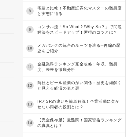
宅建と比較！不動産証券化マスターの難易度
8
と実態に迫る
コンサル流「So What？/Why So？」で問題
9
解決をスピードアップ！習得のコツとは？
メガバンクの統合のルーツを辿る─再編の歴
10
史をご紹介
金融業界ランキング完全攻略！年収、難易
11
度、未来を徹底分析
商社とビール産業の深い関係：歴史を紐解く
12
と見える経済の表と裏
IRとSRの違いを簡単解説！企業活動に欠か
13
せない両者の役割とは？
【完全保存版】最難関！国家資格ランキング
14
の真真とは？