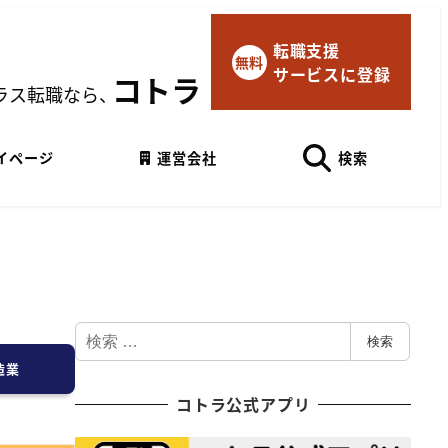
転職支援
×
無料
サービスに登録
マイページにログイン
コトラ
ラス転職なら、
Googleでログイン
イページ
運営会社
検索
検
検索
索
造業
コトラ公式アプリ