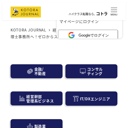
コトラ
ハイクラス転職なら、
MENU
×
マイページにログイン
KOTORA JOURNAL
経営層・事業会社
未経験から税
Googleでログイン
理士事務所へ！ゼロからスタートする夢への第一歩
コンサル
金融/
ティング
不動産
経営幹部
IT/DXエンジニア
管理系ビジネス
製造業