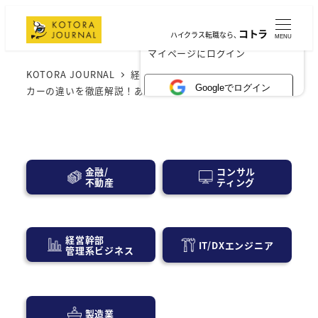
コトラ
ハイクラス転職なら、
MENU
×
マイページにログイン
KOTORA JOURNAL
経営層・事業会社
商社とブロー
Googleでログイン
カーの違いを徹底解説！あなたが選ぶべきはどちら？
コンサル
金融/
ティング
不動産
経営幹部
IT/DXエンジニア
管理系ビジネス
製造業