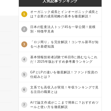
人気記事ランキング
オーガニック成長とインオーガニック成長と
1
は？企業の成長戦略の基本を徹底解説！
日本の監査法人トップ45を一挙公開！規模
2
別・特徴早見表
「ロジ周り」を完全解説！コンサル新卒が知
3
るべき基礎知識
基本情報技術者試験で科目Bに挑むならこれ
4
だ！2025年版おすすめ参考書ランキング
GPとLPの違いを徹底解説！ファンド投資の
5
仕組みとは？
文系でも高収入が実現！年収ランキングで見
6
る注目の職業とは
AIで論文作成がここまで簡単に？おすすめツ
7
ールと使い方を徹底解説