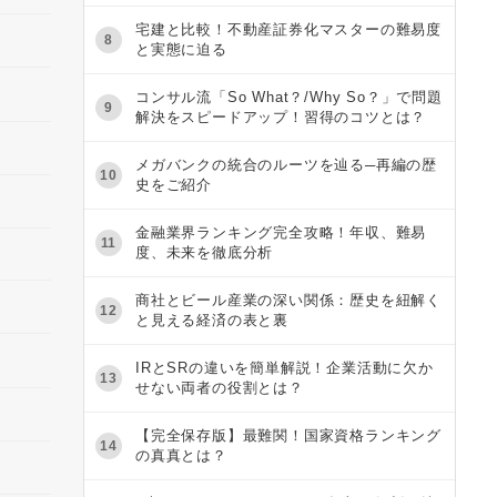
宅建と比較！不動産証券化マスターの難易度
8
と実態に迫る
コンサル流「So What？/Why So？」で問題
9
解決をスピードアップ！習得のコツとは？
メガバンクの統合のルーツを辿る─再編の歴
10
史をご紹介
金融業界ランキング完全攻略！年収、難易
11
度、未来を徹底分析
商社とビール産業の深い関係：歴史を紐解く
12
と見える経済の表と裏
IRとSRの違いを簡単解説！企業活動に欠か
13
せない両者の役割とは？
【完全保存版】最難関！国家資格ランキング
14
の真真とは？