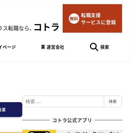
転職支援
×
無料
サービスに登録
マイページにログイン
コトラ
ラス転職なら、
Googleでログイン
イページ
運営会社
検索
検
検索
索
造業
コトラ公式アプリ