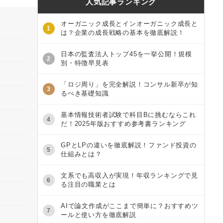
人気記事ランキング
オーガニック成長とインオーガニック成長と
1
は？企業の成長戦略の基本を徹底解説！
日本の監査法人トップ45を一挙公開！規模
2
別・特徴早見表
「ロジ周り」を完全解説！コンサル新卒が知
3
るべき基礎知識
基本情報技術者試験で科目Bに挑むならこれ
4
だ！2025年版おすすめ参考書ランキング
GPとLPの違いを徹底解説！ファンド投資の
5
仕組みとは？
文系でも高収入が実現！年収ランキングで見
6
る注目の職業とは
AIで論文作成がここまで簡単に？おすすめツ
7
ールと使い方を徹底解説