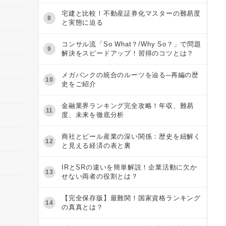
宅建と比較！不動産証券化マスターの難易度
8
と実態に迫る
コンサル流「So What？/Why So？」で問題
9
解決をスピードアップ！習得のコツとは？
メガバンクの統合のルーツを辿る─再編の歴
10
史をご紹介
金融業界ランキング完全攻略！年収、難易
11
度、未来を徹底分析
商社とビール産業の深い関係：歴史を紐解く
12
と見える経済の表と裏
IRとSRの違いを簡単解説！企業活動に欠か
13
せない両者の役割とは？
【完全保存版】最難関！国家資格ランキング
14
の真真とは？