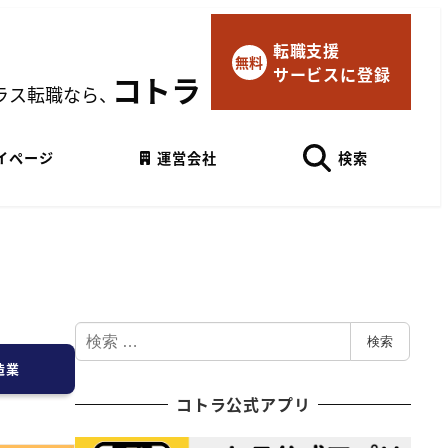
転職支援
×
無料
サービスに登録
マイページにログイン
コトラ
ラス転職なら、
Googleでログイン
イページ
運営会社
検索
検
検索
索
造業
コトラ公式アプリ