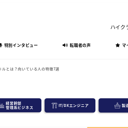
ハイク
特別インタビュー
転職者の声
マ
キルとは？向いている人の特徴7選
経営幹部
IT/DXエンジニア
製
管理系ビジネス