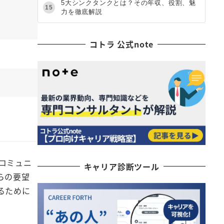
5大シンクタンクとは？その年収、役割、魅
15
力を徹底解説
コトラ 公式note
コミュニ
キャリア診断ツール
らの要望
るために