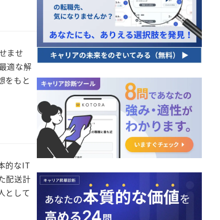
せませ
最適な解
想をもと
的なIT
た配送計
人として