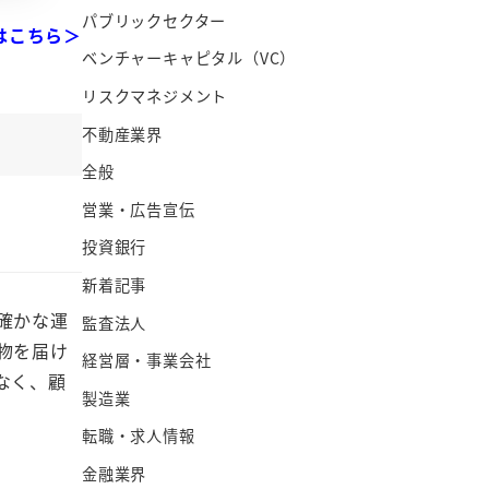
パブリックセクター
はこちら＞
ベンチャーキャピタル（VC）
リスクマネジメント
不動産業界
全般
営業・広告宣伝
投資銀行
新着記事
確かな運
監査法人
物を届け
経営層・事業会社
なく、顧
製造業
転職・求人情報
金融業界