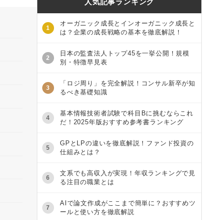
人気記事ランキング
オーガニック成長とインオーガニック成長と
1
は？企業の成長戦略の基本を徹底解説！
日本の監査法人トップ45を一挙公開！規模
2
別・特徴早見表
「ロジ周り」を完全解説！コンサル新卒が知
3
るべき基礎知識
基本情報技術者試験で科目Bに挑むならこれ
4
だ！2025年版おすすめ参考書ランキング
GPとLPの違いを徹底解説！ファンド投資の
5
仕組みとは？
文系でも高収入が実現！年収ランキングで見
6
る注目の職業とは
AIで論文作成がここまで簡単に？おすすめツ
7
ールと使い方を徹底解説