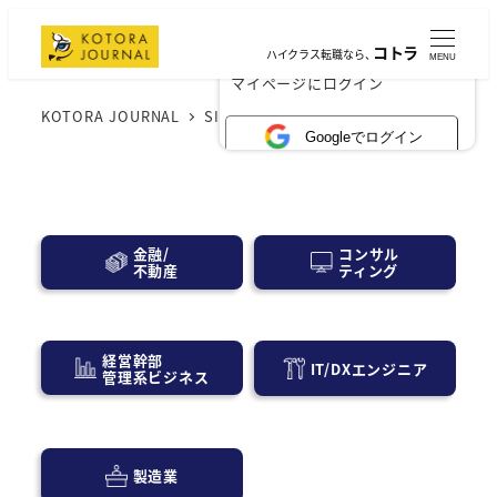
コトラ
ハイクラス転職なら、
MENU
×
マイページにログイン
KOTORA JOURNAL
SIer
Googleでログイン
コンサル
金融/
ティング
不動産
経営幹部
IT/DXエンジニア
管理系ビジネス
製造業