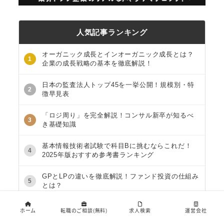
人気記事ランキング
オーガニック成長とインオーガニック成長とは？
1
企業の成長戦略の基本を徹底解説！
日本の監査法人トップ45を一挙公開！規模別・特
2
徴早見表
「ロジ周り」を完全解説！コンサル新卒が知るべ
3
き基礎知識
基本情報技術者試験で科目Bに挑むならこれだ！
4
2025年版おすすめ参考書ランキング
GPとLPの違いを徹底解説！ファンド投資の仕組み
5
とは？
文系でも高収入が実現！年収ランキングで見る注
ホーム
転職のご相談(無料)
求人検索
運営会社
6
目の職業とは