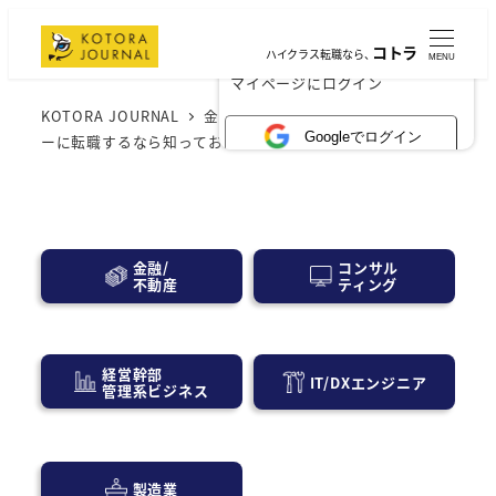
コトラ
ハイクラス転職なら、
MENU
×
マイページにログイン
KOTORA JOURNAL
金融業界
デリバティブトレーダ
Googleでログイン
ーに転職するなら知っておくべき年収事情
コンサル
金融/
ティング
不動産
経営幹部
IT/DXエンジニア
管理系ビジネス
製造業