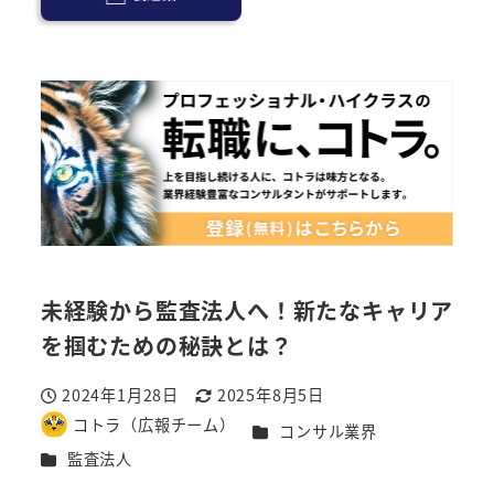
未経験から監査法人へ！新たなキャリア
を掴むための秘訣とは？
2024年1月28日
2025年8月5日
投稿日
更新日
コトラ（広報チーム）
カテゴリー
コンサル業界
著
カテゴリー
監査法人
者