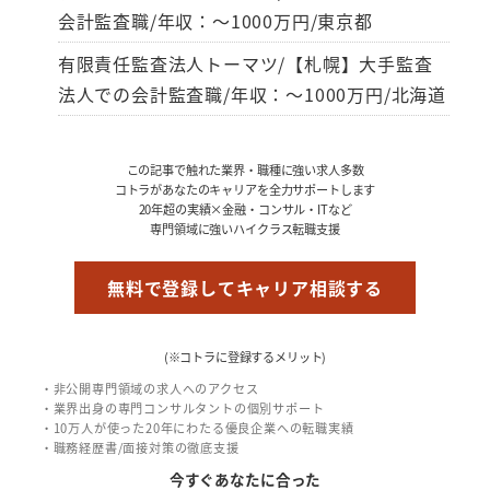
会計監査職/年収：～1000万円/東京都
有限責任監査法人トーマツ/【札幌】大手監査
法人での会計監査職/年収：～1000万円/北海道
この記事で触れた業界・職種に強い求人多数
コトラがあなたのキャリアを全力サポートします
20年超の実績×金融・コンサル・ITなど
専門領域に強いハイクラス転職支援
無料で登録してキャリア相談する
(※コトラに登録するメリット)
・非公開専門領域の求人へのアクセス
・業界出身の専門コンサルタントの個別サポート
・10万人が使った20年にわたる優良企業への転職実績
・職務経歴書/面接対策の徹底支援
今すぐあなたに合った