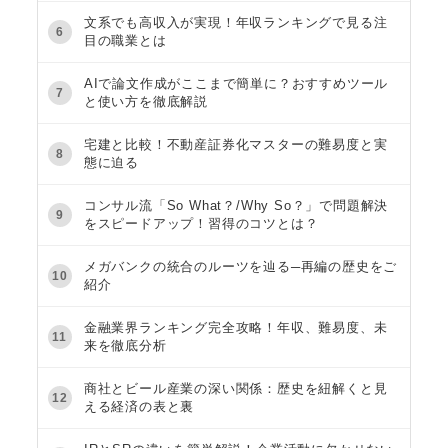
文系でも高収入が実現！年収ランキングで見る注
6
目の職業とは
AIで論文作成がここまで簡単に？おすすめツール
7
と使い方を徹底解説
宅建と比較！不動産証券化マスターの難易度と実
8
態に迫る
コンサル流「So What？/Why So？」で問題解決
9
をスピードアップ！習得のコツとは？
メガバンクの統合のルーツを辿る─再編の歴史をご
10
紹介
金融業界ランキング完全攻略！年収、難易度、未
11
来を徹底分析
商社とビール産業の深い関係：歴史を紐解くと見
12
える経済の表と裏