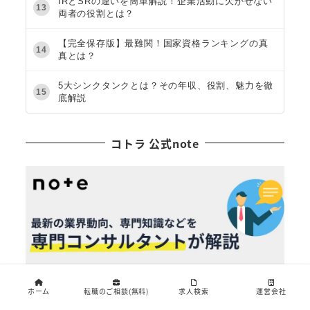
IRとSRの違いを簡単解説！企業活動に欠かせない
13
両者の役割とは？
【完全保存版】最難関！国家資格ランキングの真
14
真とは？
5大シンクタンクとは？その年収、役割、魅力を徹
15
底解説
コトラ 公式note
ホーム
転職のご相談(無料)
求人検索
運営会社