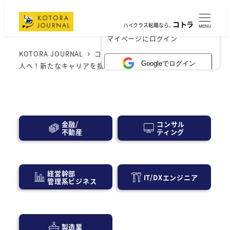
コトラ
ハイクラス転職なら、
MENU
×
マイページにログイン
KOTORA JOURNAL
コンサル業界
未経験から監査法
Googleでログイン
人へ！新たなキャリアを掴むための秘訣とは？
コンサル
金融/
ティング
不動産
経営幹部
IT/DXエンジニア
管理系ビジネス
製造業