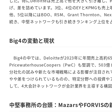
した。特にDeloitteは売上高で他を大きく引き離
げ、差を詰めています。3位、4位のEYとKPMGも売
他、5位以降にはBDO、RSM、Grant Thornton、Nexia Int
続き、中堅ネットワークも引き続きランキング上位を
Big4の変動と現状
Big4の中では、Deloitteが2023年に年間売
Pr​​icewaterhouseCoopers（PwC）も堅
分社化の試みや新たな市場戦略による影響が注目されて
やや差をつけられているものの、特定分野への投資や
して、4大会計ネットワークが会計業界を主導する構
中堅事務所の台頭：MazarsやFORVIS