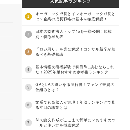
人気記事ランキング
オーガニック成長とインオーガニック成長と
1
は？企業の成長戦略の基本を徹底解説！
日本の監査法人トップ45を一挙公開！規模
2
別・特徴早見表
「ロジ周り」を完全解説！コンサル新卒が知
3
るべき基礎知識
基本情報技術者試験で科目Bに挑むならこれ
4
だ！2025年版おすすめ参考書ランキング
GPとLPの違いを徹底解説！ファンド投資の
5
仕組みとは？
文系でも高収入が実現！年収ランキングで見
6
る注目の職業とは
AIで論文作成がここまで簡単に？おすすめツ
7
ールと使い方を徹底解説