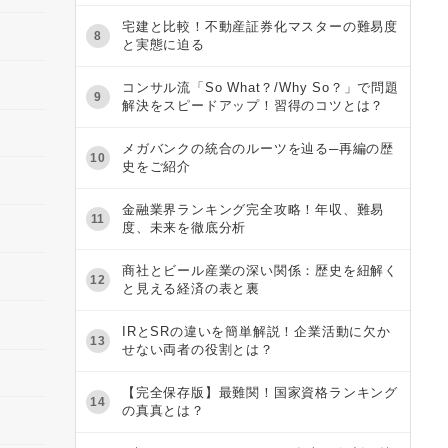
宅建と比較！不動産証券化マスターの難易度
8
と実態に迫る
コンサル流「So What？/Why So？」で問題
9
解決をスピードアップ！習得のコツとは？
メガバンクの統合のルーツを辿る─再編の歴
10
史をご紹介
金融業界ランキング完全攻略！年収、難易
11
度、未来を徹底分析
商社とビール産業の深い関係：歴史を紐解く
12
と見える経済の表と裏
IRとSRの違いを簡単解説！企業活動に欠か
13
せない両者の役割とは？
【完全保存版】最難関！国家資格ランキング
14
の真真とは？