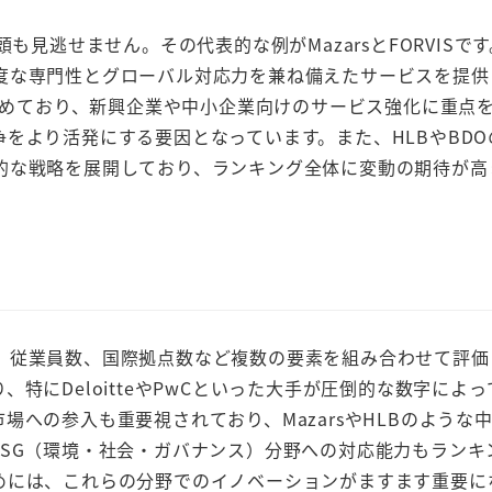
逃せません。その代表的な例がMazarsとFORVISです。M
度な専門性とグローバル対応力を兼ね備えたサービスを提供
を進めており、新興企業や中小企業向けのサービス強化に重点
をより活発にする要因となっています。また、HLBやBDO
的な戦略を展開しており、ランキング全体に変動の期待が高
従業員数、国際拠点数など複数の要素を組み合わせて評価
特にDeloitteやPwCといった大手が圧倒的な数字によ
への参入も重要視されており、MazarsやHLBのような
SG（環境・社会・ガバナンス）分野への対応能力もランキ
めには、これらの分野でのイノベーションがますます重要に