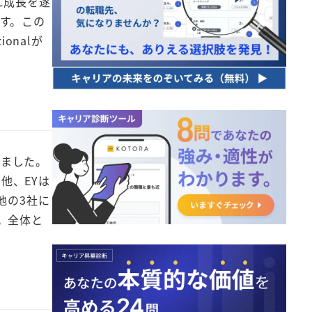
に成長を遂
ます。この
tionalが
しました。
の他、EYは
他の3社に
。全体と