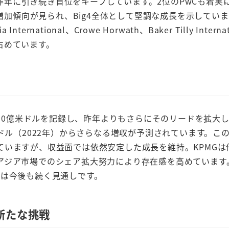
し、昨年に引き続き首位をキープしています。2位のPwCも着実
上増加傾向が見られ、Big4全体として堅調な成長を示してい
ernational、Crowe Horwath、Baker Tilly Interna
占めています。
上高約650億米ドルを記録し、昨年よりもさらにそのリードを拡大
調で、503億ドル（2022年）からさらなる増収が予測されています。こ
いますが、収益面では依然安定した成長を維持。KPMGは
アジア市場でのシェア拡大努力により存在感を高めています
図は今後も続く見通しです。
の新たな挑戦