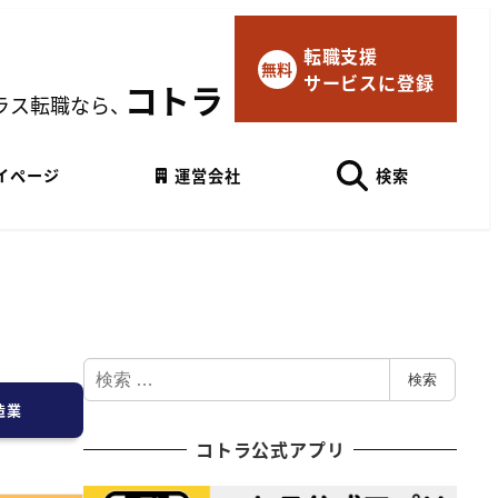
転職支援
×
無料
サービスに登録
マイページにログイン
コトラ
ラス転職なら、
Googleでログイン
イページ
運営会社
検索
検
検索
索
造業
コトラ公式アプリ