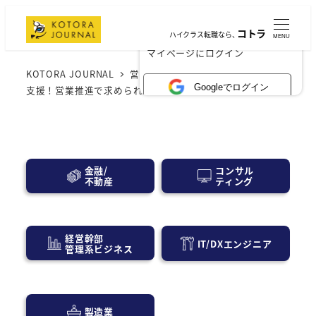
コトラ
ハイクラス転職なら、
MENU
×
マイページにログイン
KOTORA JOURNAL
営業・広告宣伝
あなたの転職を
Googleでログイン
支援！営業推進で求められるスキルと企業の裏事情
コンサル
金融/
ティング
不動産
経営幹部
IT/DXエンジニア
管理系ビジネス
製造業