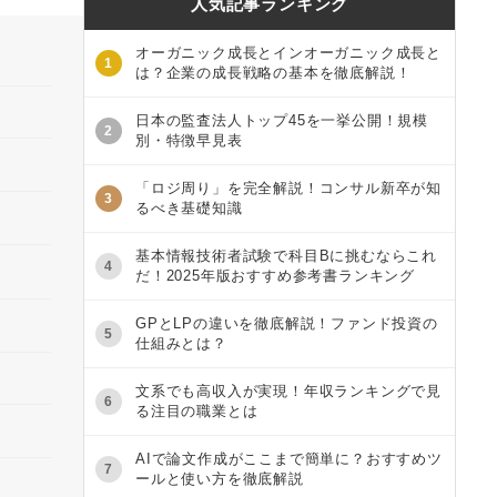
人気記事ランキング
オーガニック成長とインオーガニック成長と
1
は？企業の成長戦略の基本を徹底解説！
日本の監査法人トップ45を一挙公開！規模
2
別・特徴早見表
「ロジ周り」を完全解説！コンサル新卒が知
3
るべき基礎知識
基本情報技術者試験で科目Bに挑むならこれ
4
だ！2025年版おすすめ参考書ランキング
GPとLPの違いを徹底解説！ファンド投資の
5
仕組みとは？
文系でも高収入が実現！年収ランキングで見
6
る注目の職業とは
AIで論文作成がここまで簡単に？おすすめツ
7
ールと使い方を徹底解説