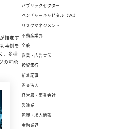
パブリックセクター
ベンチャーキャピタル（VC）
リスクマネジメント
不動産業界
ツが推進す
成功事例を
全般
く、多様
営業・広告宣伝
グの可能
投資銀行
新着記事
監査法人
経営層・事業会社
製造業
転職・求人情報
金融業界