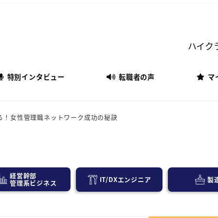
ハイク
特別インタビュー
転職者の声
マ
る！女性管理職ネットワーク成功の秘訣
経営幹部
IT/DXエンジニア
製
管理系ビジネス