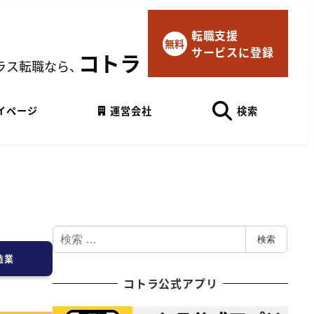
転職支援
×
無料
サービスに登録
マイページにログイン
コトラ
ラス転職なら、
Googleでログイン
イページ
運営会社
検索
検
検索
索
造業
コトラ公式アプリ