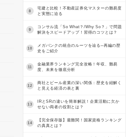
宅建と比較！不動産証券化マスターの難易度
8
と実態に迫る
コンサル流「So What？/Why So？」で問題
9
解決をスピードアップ！習得のコツとは？
メガバンクの統合のルーツを辿る─再編の歴
10
史をご紹介
金融業界ランキング完全攻略！年収、難易
11
度、未来を徹底分析
商社とビール産業の深い関係：歴史を紐解く
12
と見える経済の表と裏
IRとSRの違いを簡単解説！企業活動に欠か
13
せない両者の役割とは？
【完全保存版】最難関！国家資格ランキング
14
の真真とは？