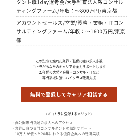
タント職1day選考会/大手監査法人系コンサル
ティングファーム/年収：～800万円/東京都
アカウントセールス/営業/戦略・業務・ITコン
サルティングファーム/年収：～1600万円/東京
都
この記事で触れた業界・職種に強い求人多数
コトラがあなたのキャリアを全力サポートします
20年超の実績×金融・コンサル・ITなど
専門領域に強いハイクラス転職支援
無料で登録してキャリア相談する
(※コトラに登録するメリット)
・非公開専門領域の求人へのアクセス
・業界出身の専門コンサルタントの個別サポート
・10万人が使った20年にわたる優良企業への転職実績