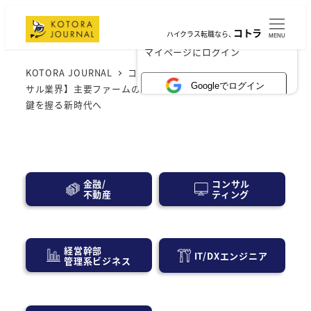
コトラ
ハイクラス転職なら、
MENU
×
マイページにログイン
KOTORA JOURNAL
コンサル業界
【2026年最新コン
Googleでログイン
サル業界】主要ファームの特徴解説！AI実装と現場実行力が
鍵を握る新時代へ
コンサル
金融/
ティング
不動産
経営幹部
IT/DXエンジニア
管理系ビジネス