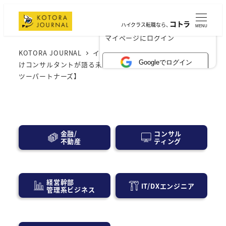
コトラ
ハイクラス転職なら、
MENU
×
マイページにログイン
KOTORA JOURNAL
インタビュー
＜前編＞製造業向
Googleでログイン
けコンサルタントが語る未来の日本の製造業【株式会社オー
ツーパートナーズ】
コンサル
金融/
ティング
不動産
経営幹部
IT/DXエンジニア
管理系ビジネス