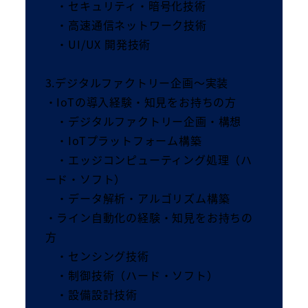
・セキュリティ・暗号化技術
・高速通信ネットワーク技術
・UI/UX 開発技術
3.デジタルファクトリー企画～実装
・IoTの導入経験・知見をお持ちの方
・デジタルファクトリー企画・構想
・IoTプラットフォーム構築
・エッジコンピューティング処理（ハ
ード・ソフト）
・データ解析・アルゴリズム構築
・ライン自動化の経験・知見をお持ちの
方
・センシング技術
・制御技術（ハード・ソフト）
・設備設計技術