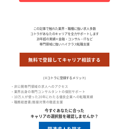
この記事で触れた業界・職種に強い求人多数
コトラがあなたのキャリアを全力サポートします
20年超の実績×金融・コンサル・ITなど
専門領域に強いハイクラス転職支援
無料で登録してキャリア相談する
(※コトラに登録するメリット)
・非公開専門領域の求人へのアクセス
・業界出身の専門コンサルタントの個別サポート
・10万人が使った20年にわたる優良企業への転職実績
・職務経歴書/面接対策の徹底支援
今すぐあなたに合った
キャリアの選択肢を確認しませんか？
関連求人を探す