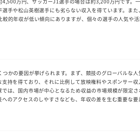
500万円、サッカーJ1選手の場合は約3,200万円です。
平選手や松山英樹選手にも劣らない収入を得ています。また
比較的年収が低い傾向にありますが、個々の選手の人気や活
くつかの要因が挙げられます。まず、競技のグローバルな人
な支持を得ており、それに比例して放映権料やスポンサー収
球では、国内市場が中心となるため収益の市場規模が限定さ
技へのアクセスのしやすさなども、年収の差を生む重要な要