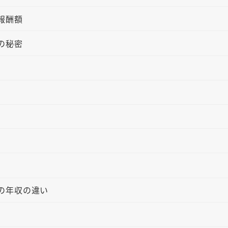
報酬額
の秘密
の年収の違い