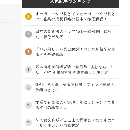
人気記事ランキング
オーガニック成長とインオーガニック成長と
1
は？企業の成長戦略の基本を徹底解説！
日本の監査法人トップ45を一挙公開！規模
2
別・特徴早見表
「ロジ周り」を完全解説！コンサル新卒が知
3
るべき基礎知識
基本情報技術者試験で科目Bに挑むならこれ
4
だ！2025年版おすすめ参考書ランキング
GPとLPの違いを徹底解説！ファンド投資の
5
仕組みとは？
文系でも高収入が実現！年収ランキングで見
6
る注目の職業とは
AIで論文作成がここまで簡単に？おすすめツ
7
ールと使い方を徹底解説