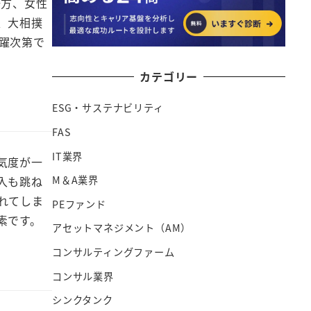
一方、女性
、大相撲
躍次第で
カテゴリー
ESG・サステナビリティ
FAS
IT業界
気度が一
入も跳ね
M＆A業界
れてしま
PEファンド
素です。
アセットマネジメント（AM）
コンサルティングファーム
コンサル業界
シンクタンク