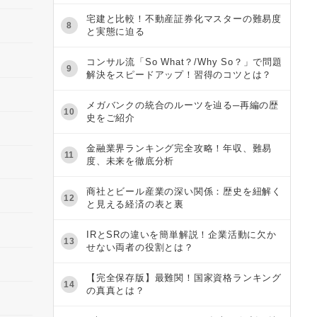
宅建と比較！不動産証券化マスターの難易度
8
と実態に迫る
コンサル流「So What？/Why So？」で問題
9
解決をスピードアップ！習得のコツとは？
メガバンクの統合のルーツを辿る─再編の歴
10
史をご紹介
金融業界ランキング完全攻略！年収、難易
11
度、未来を徹底分析
商社とビール産業の深い関係：歴史を紐解く
12
と見える経済の表と裏
IRとSRの違いを簡単解説！企業活動に欠か
13
せない両者の役割とは？
【完全保存版】最難関！国家資格ランキング
14
の真真とは？