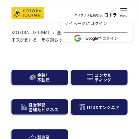
コトラ
ハイクラス転職なら、
MENU
×
マイページにログイン
KOTORA JOURNAL
全般
驚きの高収入！資格取得で
Googleでログイン
未来が変わる「年収別おすすめランキングTOP10」
コンサル
金融/
ティング
不動産
経営幹部
IT/DXエンジニア
管理系ビジネス
製造業