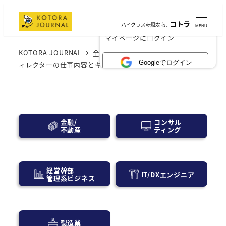
コトラ
ハイクラス転職なら、
MENU
×
マイページにログイン
KOTORA JOURNAL
全般
華やかな舞台裏！アートデ
Googleでログイン
ィレクターの仕事内容とキャリアパスを探る
コンサル
金融/
ティング
不動産
経営幹部
IT/DXエンジニア
管理系ビジネス
製造業