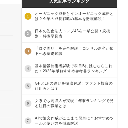
人気記事ランキング
オーガニック成長とインオーガニック成長と
1
は？企業の成長戦略の基本を徹底解説！
日本の監査法人トップ45を一挙公開！規模
2
別・特徴早見表
「ロジ周り」を完全解説！コンサル新卒が知
3
るべき基礎知識
基本情報技術者試験で科目Bに挑むならこれ
4
だ！2025年版おすすめ参考書ランキング
GPとLPの違いを徹底解説！ファンド投資の
5
仕組みとは？
文系でも高収入が実現！年収ランキングで見
6
る注目の職業とは
AIで論文作成がここまで簡単に？おすすめツ
7
ールと使い方を徹底解説