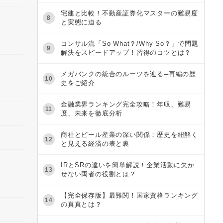
宅建と比較！不動産証券化マスターの難易度
8
と実態に迫る
コンサル流「So What？/Why So？」で問題
9
解決をスピードアップ！習得のコツとは？
メガバンクの統合のルーツを辿る─再編の歴
10
史をご紹介
金融業界ランキング完全攻略！年収、難易
11
度、未来を徹底分析
商社とビール産業の深い関係：歴史を紐解く
12
と見える経済の表と裏
IRとSRの違いを簡単解説！企業活動に欠か
13
せない両者の役割とは？
【完全保存版】最難関！国家資格ランキング
14
の真真とは？