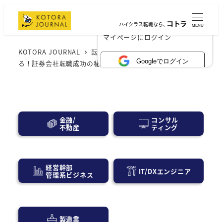
コトラ
ハイクラス転職なら、
MENU
×
マイページにログイン
KOTORA JOURNAL
転職・求人情報
30代で勝ち取
Googleでログイン
る！証券会社転職成功の秘訣とキャリアアップ術
コンサル
金融/
ティング
不動産
経営幹部
IT/DXエンジニア
管理系ビジネス
製造業