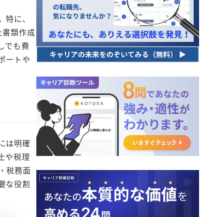
。特に、
た書類作成
しでも費
ポートや
には明確
士や税理
・税務面
要な役割