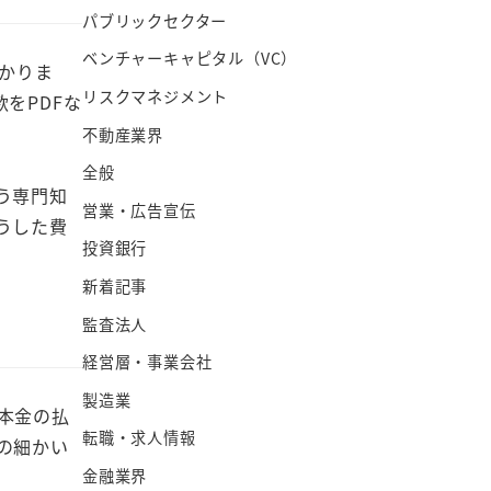
パブリックセクター
ベンチャーキャピタル（VC）
かかりま
リスクマネジメント
をPDFな
不動産業界
全般
う専門知
営業・広告宣伝
うした費
投資銀行
新着記事
監査法人
経営層・事業会社
製造業
本金の払
転職・求人情報
の細かい
金融業界