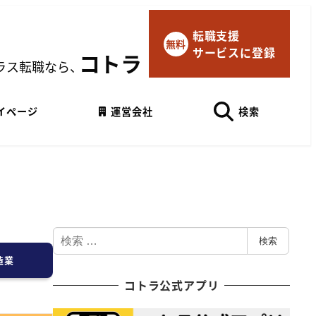
転職支援
×
無料
サービスに登録
マイページにログイン
コトラ
ラス転職なら、
Googleでログイン
イページ
運営会社
検索
検
検索
索
造業
コトラ公式アプリ