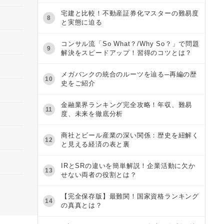
宅建と比較！不動産証券化マスターの難易度
8
と実態に迫る
コンサル流「So What？/Why So？」で問題
9
解決をスピードアップ！習得のコツとは？
メガバンクの統合のルーツを辿る─再編の歴
10
史をご紹介
金融業界ランキング完全攻略！年収、難易
11
度、未来を徹底分析
商社とビール産業の深い関係：歴史を紐解く
12
と見える経済の表と裏
IRとSRの違いを簡単解説！企業活動に欠か
13
せない両者の役割とは？
【完全保存版】最難関！国家資格ランキング
14
の真真とは？