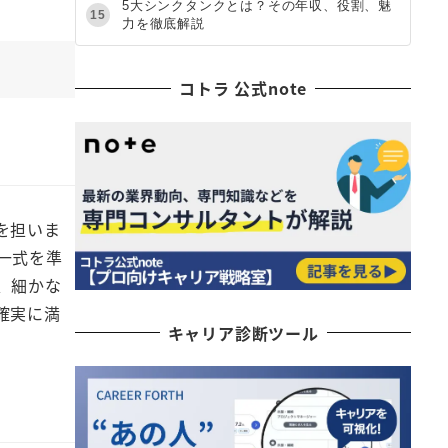
5大シンクタンクとは？その年収、役割、魅
15
力を徹底解説
コトラ 公式note
を担いま
一式を準
、細かな
確実に満
キャリア診断ツール