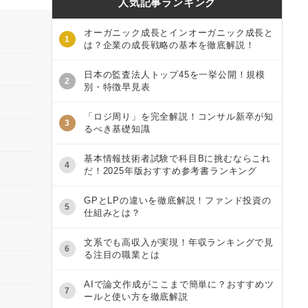
人気記事ランキング
オーガニック成長とインオーガニック成長と
1
は？企業の成長戦略の基本を徹底解説！
日本の監査法人トップ45を一挙公開！規模
2
別・特徴早見表
「ロジ周り」を完全解説！コンサル新卒が知
3
るべき基礎知識
基本情報技術者試験で科目Bに挑むならこれ
4
だ！2025年版おすすめ参考書ランキング
GPとLPの違いを徹底解説！ファンド投資の
5
仕組みとは？
文系でも高収入が実現！年収ランキングで見
6
る注目の職業とは
AIで論文作成がここまで簡単に？おすすめツ
7
ールと使い方を徹底解説