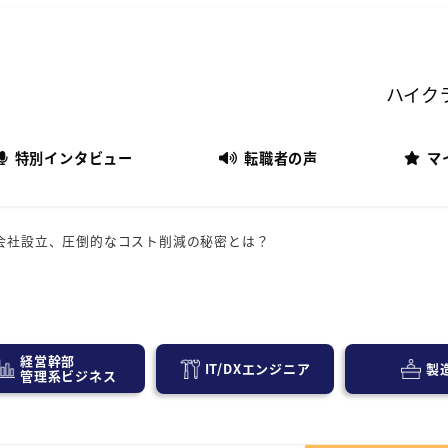
ハイク
特別インタビュー
転職者の声
マ
会社設立、圧倒的なコスト削減の秘密とは？
経営幹部
IT/DXエンジニア
製
管理系ビジネス