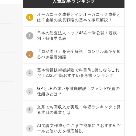
人気記事ランキング
オーガニック成長とインオーガニック成長と
1
は？企業の成長戦略の基本を徹底解説！
日本の監査法人トップ45を一挙公開！規模
2
別・特徴早見表
「ロジ周り」を完全解説！コンサル新卒が知
3
るべき基礎知識
基本情報技術者試験で科目Bに挑むならこれ
4
だ！2025年版おすすめ参考書ランキング
GPとLPの違いを徹底解説！ファンド投資の
5
仕組みとは？
文系でも高収入が実現！年収ランキングで見
6
る注目の職業とは
AIで論文作成がここまで簡単に？おすすめツ
7
ールと使い方を徹底解説