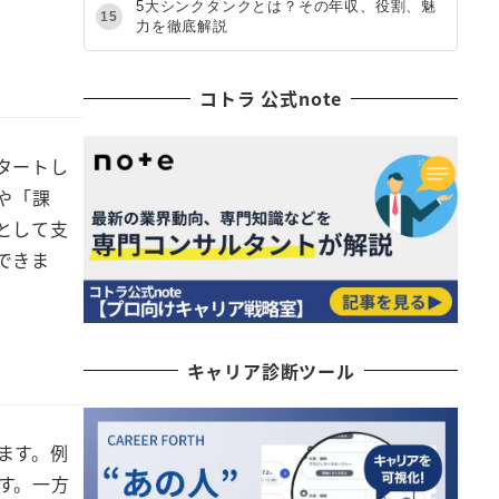
5大シンクタンクとは？その年収、役割、魅
15
力を徹底解説
コトラ 公式note
タートし
や「課
として支
できま
キャリア診断ツール
ます。例
す。一方