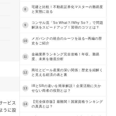
宅建と比較！不動産証券化マスターの難易度
8
と実態に迫る
コンサル流「So What？/Why So？」で問題
9
解決をスピードアップ！習得のコツとは？
メガバンクの統合のルーツを辿る─再編の歴
10
史をご紹介
金融業界ランキング完全攻略！年収、難易
11
度、未来を徹底分析
商社とビール産業の深い関係：歴史を紐解く
12
と見える経済の表と裏
IRとSRの違いを簡単解説！企業活動に欠か
13
せない両者の役割とは？
サービス
【完全保存版】最難関！国家資格ランキング
14
の真真とは？
ように設