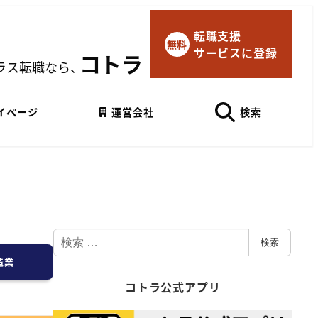
転職支援
×
無料
サービスに登録
マイページにログイン
コトラ
ラス転職なら、
Googleでログイン
イページ
運営会社
検索
検
検索
索
造業
コトラ公式アプリ