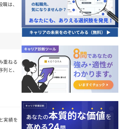
役職は、
み重ねる
序列と、
と実績を