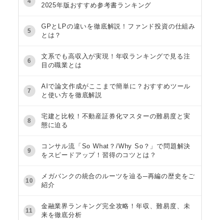
4
2025年版おすすめ参考書ランキング
GPとLPの違いを徹底解説！ファンド投資の仕組み
5
とは？
文系でも高収入が実現！年収ランキングで見る注
6
目の職業とは
AIで論文作成がここまで簡単に？おすすめツール
7
と使い方を徹底解説
宅建と比較！不動産証券化マスターの難易度と実
8
態に迫る
コンサル流「So What？/Why So？」で問題解決
9
をスピードアップ！習得のコツとは？
メガバンクの統合のルーツを辿る─再編の歴史をご
10
紹介
金融業界ランキング完全攻略！年収、難易度、未
11
来を徹底分析