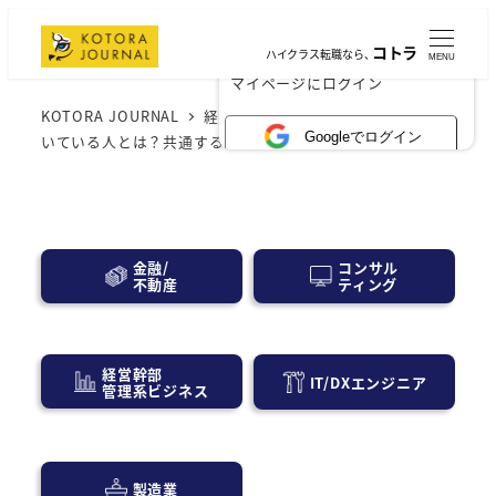
コトラ
ハイクラス転職なら、
MENU
×
マイページにログイン
KOTORA JOURNAL
経営層・事業会社
営業企画に向
Googleでログイン
いている人とは？共通する特性と魅力を大公開
コンサル
金融/
ティング
不動産
経営幹部
IT/DXエンジニア
管理系ビジネス
製造業