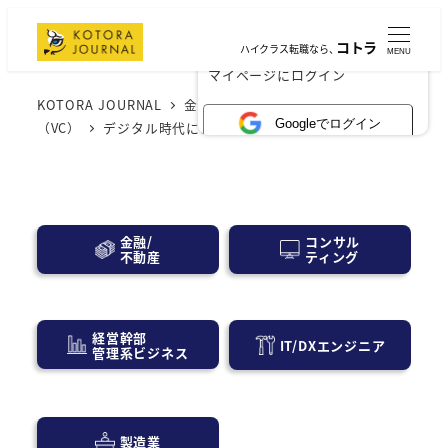
コトラ
ハイクラス転職なら、
MENU
×
マイページにログイン
KOTORA JOURNAL
金融業界
ベンチャーキャピタル
Googleでログイン
（VC）
デジタル時代におけるCVCの役割と可能性を探る
コンサル
金融/
ティング
不動産
経営幹部
IT/DXエンジニア
管理系ビジネス
製造業