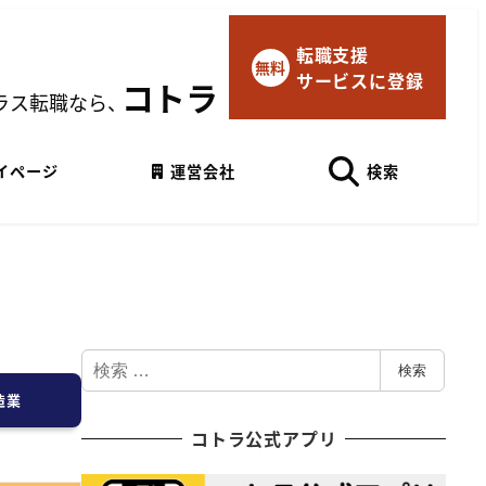
転職支援
×
無料
サービスに登録
マイページにログイン
コトラ
ラス転職なら、
Googleでログイン
イページ
運営会社
検索
検
検索
索
造業
コトラ公式アプリ