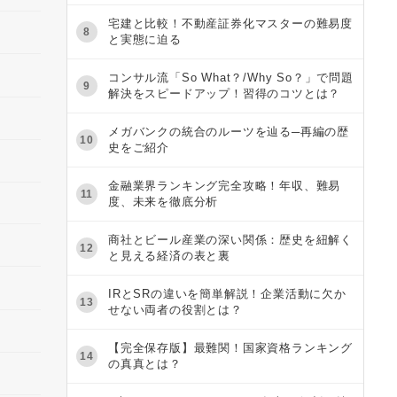
宅建と比較！不動産証券化マスターの難易度
8
と実態に迫る
コンサル流「So What？/Why So？」で問題
9
解決をスピードアップ！習得のコツとは？
メガバンクの統合のルーツを辿る─再編の歴
10
史をご紹介
金融業界ランキング完全攻略！年収、難易
11
度、未来を徹底分析
商社とビール産業の深い関係：歴史を紐解く
12
と見える経済の表と裏
IRとSRの違いを簡単解説！企業活動に欠か
13
せない両者の役割とは？
【完全保存版】最難関！国家資格ランキング
14
の真真とは？