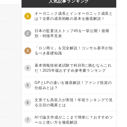
人気記事ランキング
オーガニック成長とインオーガニック成長と
1
は？企業の成長戦略の基本を徹底解説！
日本の監査法人トップ45を一挙公開！規模
2
別・特徴早見表
「ロジ周り」を完全解説！コンサル新卒が知
3
るべき基礎知識
基本情報技術者試験で科目Bに挑むならこれ
4
だ！2025年版おすすめ参考書ランキング
GPとLPの違いを徹底解説！ファンド投資の
5
仕組みとは？
文系でも高収入が実現！年収ランキングで見
6
る注目の職業とは
AIで論文作成がここまで簡単に？おすすめツ
7
ールと使い方を徹底解説