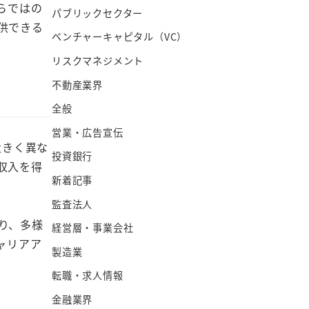
らではの
パブリックセクター
供できる
ベンチャーキャピタル（VC）
リスクマネジメント
不動産業界
全般
営業・広告宣伝
大きく異な
投資銀行
収入を得
新着記事
監査法人
り、多様
経営層・事業会社
ャリアア
製造業
転職・求人情報
金融業界