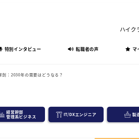
ハイク
特別インタビュー
転職者の声
マ
剖：2030年の需要はどうなる？
経営幹部
IT/DXエンジニア
製
管理系ビジネス