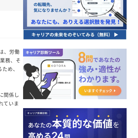
は、労働
号業務、そ
るため、
に関係し
れていま