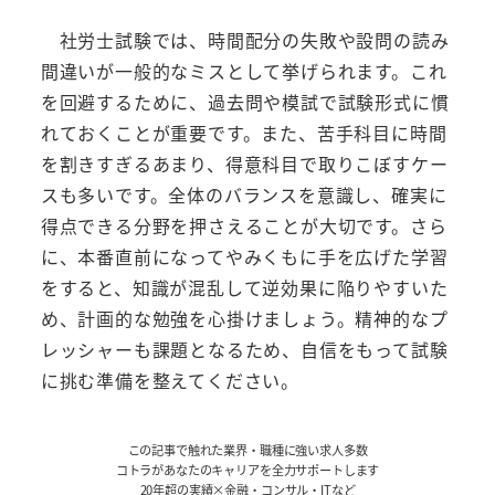
社労士試験では、時間配分の失敗や設問の読み
間違いが一般的なミスとして挙げられます。これ
を回避するために、過去問や模試で試験形式に慣
れておくことが重要です。また、苦手科目に時間
を割きすぎるあまり、得意科目で取りこぼすケー
スも多いです。全体のバランスを意識し、確実に
得点できる分野を押さえることが大切です。さら
に、本番直前になってやみくもに手を広げた学習
をすると、知識が混乱して逆効果に陥りやすいた
め、計画的な勉強を心掛けましょう。精神的なプ
レッシャーも課題となるため、自信をもって試験
に挑む準備を整えてください。
この記事で触れた業界・職種に強い求人多数
コトラがあなたのキャリアを全力サポートします
20年超の実績×金融・コンサル・ITなど