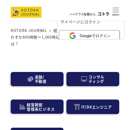
コトラ
ハイクラス転職なら、
MENU
×
マイページにログイン
KOTORA JOURNAL
経営層・事業会社
社労士試験、
Googleでログイン
わずか800時間〜1,000時間で合格へ！効率的な学習法と
は？
コンサル
金融/
ティング
不動産
経営幹部
IT/DXエンジニア
管理系ビジネス