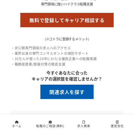
専門領域に強いハイクラス転職支援
無料で登録してキャリア相談する
(※コトラに登録するメリット)
・非公開専門領域の求人へのアクセス
・業界出身の専門コンサルタントの個別サポート
・10万人が使った20年にわたる優良企業への転職実績
・職務経歴書/面接対策の徹底支援
今すぐあなたに合った
キャリアの選択肢を確認しませんか？
関連求人を探す
この記事を書いた人
ホーム
転職のご相談(無料)
求人検索
運営会社