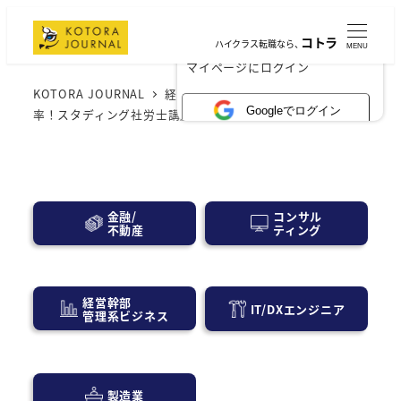
コトラ
ハイクラス転職なら、
MENU
×
マイページにログイン
KOTORA JOURNAL
経営層・事業会社
驚異の合格
Googleでログイン
率！スタディング社労士講座で合格する秘訣とは？
コンサル
金融/
ティング
不動産
経営幹部
IT/DXエンジニア
管理系ビジネス
製造業