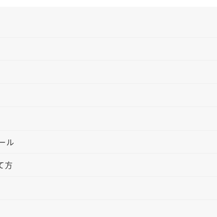
ール
て方