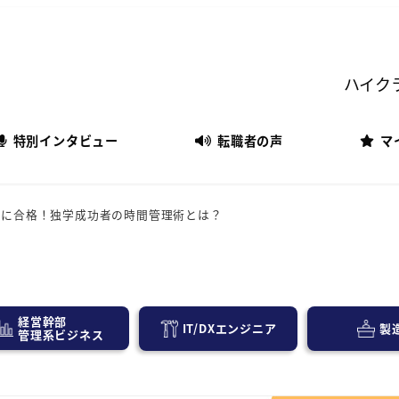
ハイク
特別インタビュー
転職者の声
マ
験に合格！独学成功者の時間管理術とは？
経営幹部
IT/DXエンジニア
製
管理系ビジネス