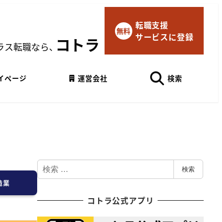
転職支援
×
無料
サービスに登録
マイページにログイン
コトラ
ラス転職なら、
Googleでログイン
イページ
運営会社
検索
検
検索
索
造業
コトラ公式アプリ