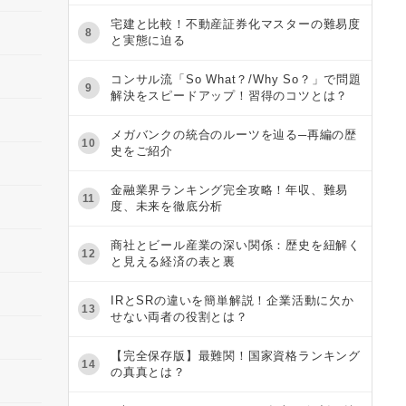
宅建と比較！不動産証券化マスターの難易度
8
と実態に迫る
コンサル流「So What？/Why So？」で問題
9
解決をスピードアップ！習得のコツとは？
メガバンクの統合のルーツを辿る─再編の歴
10
史をご紹介
金融業界ランキング完全攻略！年収、難易
11
度、未来を徹底分析
商社とビール産業の深い関係：歴史を紐解く
12
と見える経済の表と裏
IRとSRの違いを簡単解説！企業活動に欠か
13
せない両者の役割とは？
【完全保存版】最難関！国家資格ランキング
14
の真真とは？