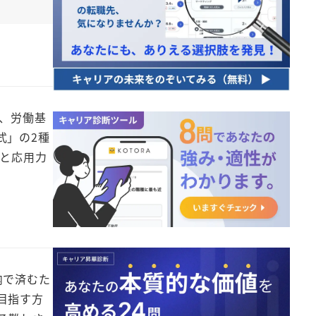
、労働基
式」の2種
識と応用力
内で済むた
目指す方