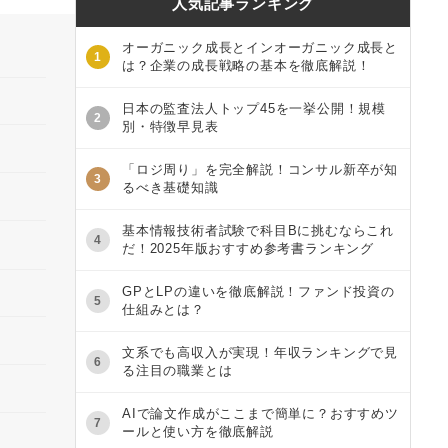
人気記事ランキング
オーガニック成長とインオーガニック成長と
1
は？企業の成長戦略の基本を徹底解説！
日本の監査法人トップ45を一挙公開！規模
2
別・特徴早見表
「ロジ周り」を完全解説！コンサル新卒が知
3
るべき基礎知識
基本情報技術者試験で科目Bに挑むならこれ
4
だ！2025年版おすすめ参考書ランキング
GPとLPの違いを徹底解説！ファンド投資の
5
仕組みとは？
文系でも高収入が実現！年収ランキングで見
6
る注目の職業とは
AIで論文作成がここまで簡単に？おすすめツ
7
ールと使い方を徹底解説