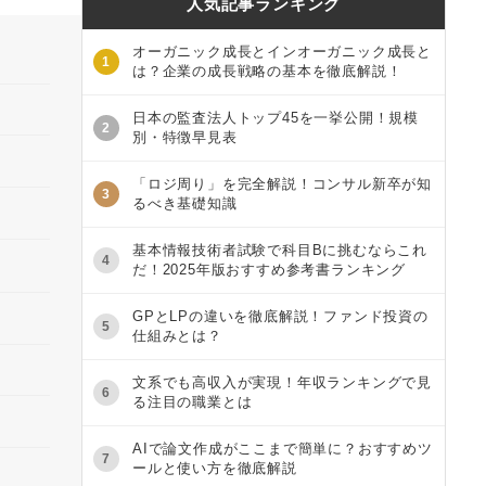
人気記事ランキング
オーガニック成長とインオーガニック成長と
1
は？企業の成長戦略の基本を徹底解説！
日本の監査法人トップ45を一挙公開！規模
2
別・特徴早見表
「ロジ周り」を完全解説！コンサル新卒が知
3
るべき基礎知識
基本情報技術者試験で科目Bに挑むならこれ
4
だ！2025年版おすすめ参考書ランキング
GPとLPの違いを徹底解説！ファンド投資の
5
仕組みとは？
文系でも高収入が実現！年収ランキングで見
6
る注目の職業とは
AIで論文作成がここまで簡単に？おすすめツ
7
ールと使い方を徹底解説