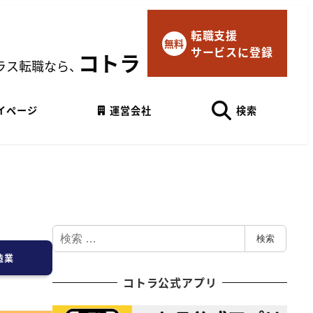
転職支援
×
無料
サービスに登録
マイページにログイン
コトラ
ラス転職なら、
Googleでログイン
イページ
運営会社
検索
検
検索
索
造業
コトラ公式アプリ