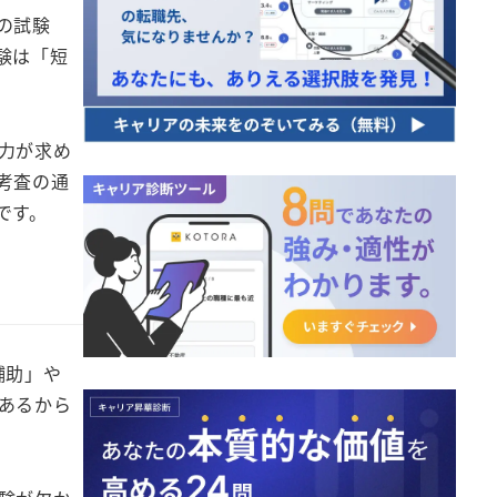
の試験
験は「短
力が求め
考査の通
です。
補助」や
あるから