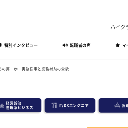
ハイク
特別インタビュー
転職者の声
マ
めの第一歩：実務従事と業務補助の全貌
経営幹部
IT/DXエンジニア
製
管理系ビジネス