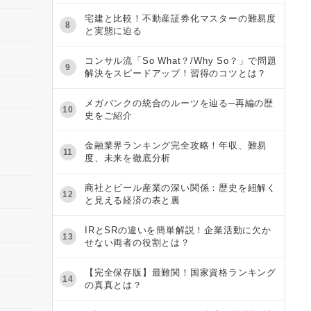
宅建と比較！不動産証券化マスターの難易度
8
と実態に迫る
コンサル流「So What？/Why So？」で問題
9
解決をスピードアップ！習得のコツとは？
メガバンクの統合のルーツを辿る─再編の歴
10
史をご紹介
金融業界ランキング完全攻略！年収、難易
11
度、未来を徹底分析
商社とビール産業の深い関係：歴史を紐解く
12
と見える経済の表と裏
IRとSRの違いを簡単解説！企業活動に欠か
13
せない両者の役割とは？
【完全保存版】最難関！国家資格ランキング
14
の真真とは？