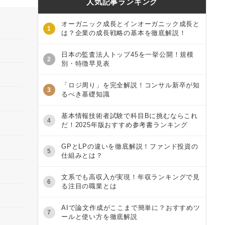
人気記事ランキング
オーガニック成長とインオーガニック成長と
1
は？企業の成長戦略の基本を徹底解説！
日本の監査法人トップ45を一挙公開！規模
2
別・特徴早見表
「ロジ周り」を完全解説！コンサル新卒が知
3
るべき基礎知識
基本情報技術者試験で科目Bに挑むならこれ
4
だ！2025年版おすすめ参考書ランキング
GPとLPの違いを徹底解説！ファンド投資の
5
仕組みとは？
文系でも高収入が実現！年収ランキングで見
6
る注目の職業とは
AIで論文作成がここまで簡単に？おすすめツ
7
ールと使い方を徹底解説