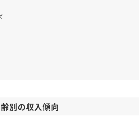
ズ
年齢別の収入傾向