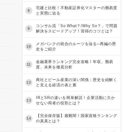
宅建と比較！不動産証券化マスターの難易度
8
と実態に迫る
コンサル流「So What？/Why So？」で問題
9
解決をスピードアップ！習得のコツとは？
メガバンクの統合のルーツを辿る─再編の歴
10
史をご紹介
金融業界ランキング完全攻略！年収、難易
11
度、未来を徹底分析
商社とビール産業の深い関係：歴史を紐解く
12
と見える経済の表と裏
IRとSRの違いを簡単解説！企業活動に欠か
13
せない両者の役割とは？
【完全保存版】最難関！国家資格ランキング
14
の真真とは？