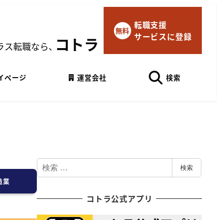
転職支援
×
無料
サービスに登録
マイページにログイン
コトラ
ラス転職なら、
Googleでログイン
イページ
運営会社
検索
検
検索
索
造業
コトラ公式アプリ