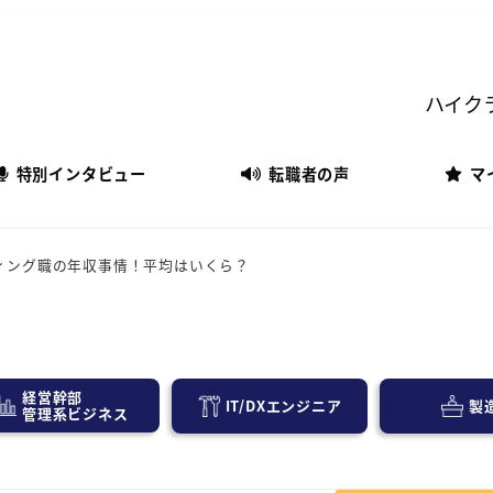
ハイク
特別インタビュー
転職者の声
マ
ィング職の年収事情！平均はいくら？
経営幹部
IT/DXエンジニア
製
管理系ビジネス