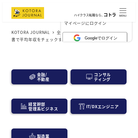
コトラ
ハイクラス転職なら、
MENU
×
マイページにログイン
KOTORA JOURNAL
全般
初心者必見！有価証券報告
Googleでログイン
書で平均年収をチェックする方法
コンサル
金融/
ティング
不動産
経営幹部
IT/DXエンジニア
管理系ビジネス
製造業