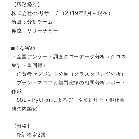
【職務経歴】

株式会社○○リサーチ（2019年4月～現在）

所属：分析チーム

職位：リサーチャー

■主な実績：

・全国アンケート調査のローデータ分析（クロス
集計・重回帰）

・消費者セグメント分類（クラスタリング分析）

・ブランドスコアと購買実績の相関分析レポート
作成

・SQL＋Pythonによるデータ前処理と可視化業
務の内製化

【資格】

・統計検定2級
