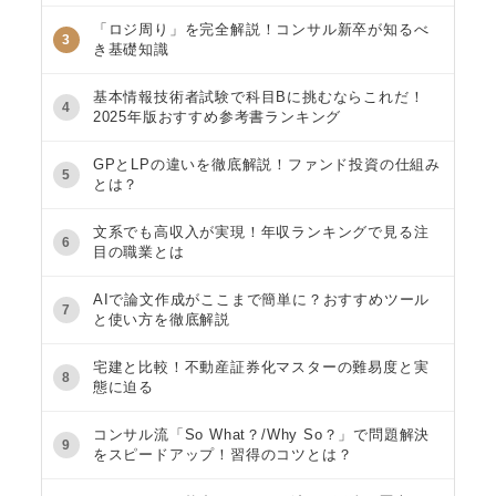
「ロジ周り」を完全解説！コンサル新卒が知るべ
3
き基礎知識
基本情報技術者試験で科目Bに挑むならこれだ！
4
2025年版おすすめ参考書ランキング
GPとLPの違いを徹底解説！ファンド投資の仕組み
5
とは？
文系でも高収入が実現！年収ランキングで見る注
6
目の職業とは
AIで論文作成がここまで簡単に？おすすめツール
7
と使い方を徹底解説
宅建と比較！不動産証券化マスターの難易度と実
8
態に迫る
コンサル流「So What？/Why So？」で問題解決
9
をスピードアップ！習得のコツとは？