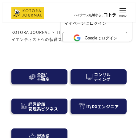
コトラ
ハイクラス転職なら、
MENU
×
マイページにログイン
KOTORA JOURNAL
IT業界
調査・研究からデータサ
Googleでログイン
イエンティストへの転職ステップ【志望動機、職務経歴書】
コンサル
金融/
ティング
不動産
経営幹部
IT/DXエンジニア
管理系ビジネス
製造業