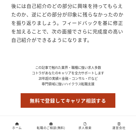
後には自己紹介のどの部分に興味を持ってもらえ
たのか、逆にどの部分が印象に残らなかったのか
を振り返りましょう。フィードバックを基に修正
を加えることで、次の面接でさらに完成度の高い
自己紹介ができるようになります。
この記事で触れた業界・職種に強い求人多数
コトラがあなたのキャリアを全力サポートします
20年超の実績×金融・コンサル・ITなど
専門領域に強いハイクラス転職支援
無料で登録してキャリア相談する
(※コトラに登録するメリット)
ホーム
転職のご相談(無料)
求人検索
運営会社
・非公開専門領域の求人へのアクセス
・業界出身の専門コンサルタントの個別サポート