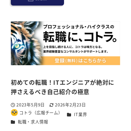
初めての転職！ITエンジニアが絶対に
押さえるべき自己紹介の極意
2023年5月9日
2026年2月23日
投稿日
更新日
コトラ（広報チーム）
カテゴリー
IT業界
著
カテゴリー
転職・求人情報
者