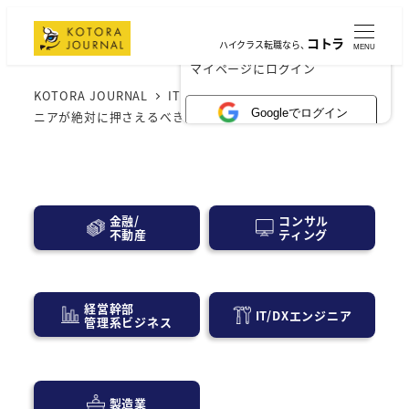
コトラ
ハイクラス転職なら、
MENU
×
マイページにログイン
KOTORA JOURNAL
IT業界
初めての転職！ITエンジ
Googleでログイン
ニアが絶対に押さえるべき自己紹介の極意
コンサル
金融/
ティング
不動産
経営幹部
IT/DXエンジニア
管理系ビジネス
製造業