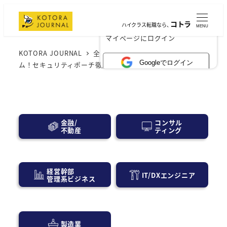
コトラ
ハイクラス転職なら、
MENU
×
マイページにログイン
KOTORA JOURNAL
全般
旅行好きの荷物必須アイテ
Googleでログイン
ム！セキュリティポーチ徹底レビュー
コンサル
金融/
ティング
不動産
経営幹部
IT/DXエンジニア
管理系ビジネス
製造業