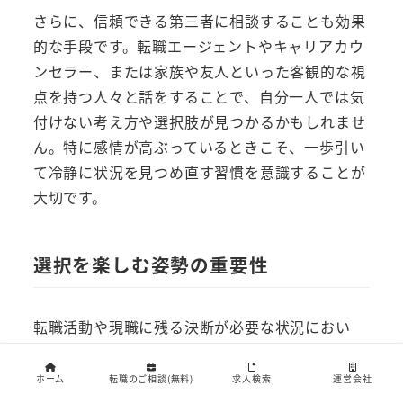
さらに、信頼できる第三者に相談することも効果
的な手段です。転職エージェントやキャリアカウ
ンセラー、または家族や友人といった客観的な視
点を持つ人々と話をすることで、自分一人では気
付けない考え方や選択肢が見つかるかもしれませ
ん。特に感情が高ぶっているときこそ、一歩引い
て冷静に状況を見つめ直す習慣を意識することが
大切です。
選択を楽しむ姿勢の重要性
転職活動や現職に残る決断が必要な状況におい
て、選択そのものをポジティブに楽しむ姿勢を持
つことが成功への鍵となります。どちらの選択肢
ホーム
転職のご相談(無料)
求人検索
運営会社
を選んでも自分が成長できる、と前向きに考える