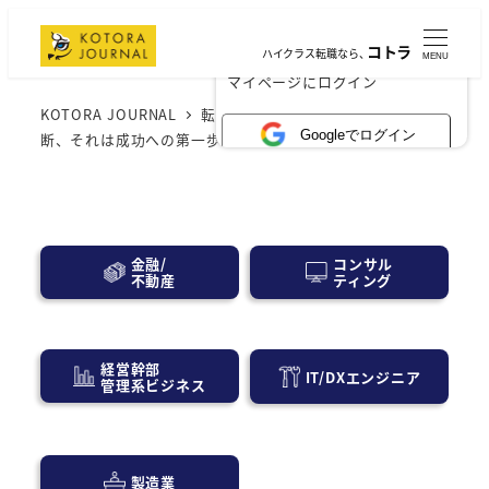
コトラ
ハイクラス転職なら、
MENU
×
マイページにログイン
KOTORA JOURNAL
転職・求人情報
現職に残る決
Googleでログイン
断、それは成功への第一歩？転職を考え直す術
コンサル
金融/
ティング
不動産
経営幹部
IT/DXエンジニア
管理系ビジネス
製造業