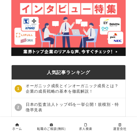
人気記事ランキング
オーガニック成長とインオーガニック成長とは？
1
企業の成長戦略の基本を徹底解説！
日本の監査法人トップ45を一挙公開！規模別・特
2
徴早見表
「ロジ周り」を完全解説！コンサル新卒が知るべ
3
き基礎知識
ホーム
転職のご相談(無料)
求人検索
運営会社