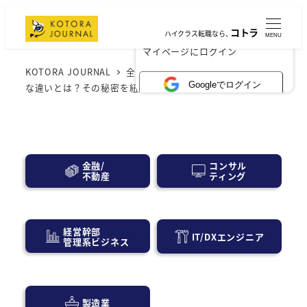
コトラ
ハイクラス転職なら、
MENU
×
マイページにログイン
KOTORA JOURNAL
全般
経営とマネジメントの微妙
Googleでログイン
な違いとは？その秘密を紐解く
コンサル
金融/
ティング
不動産
経営幹部
IT/DXエンジニア
管理系ビジネス
製造業