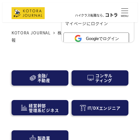
コトラ
ハイクラス転職なら、
MENU
×
マイページにログイン
KOTORA JOURNAL
株式会社fundbookの転職・採用情
Googleでログイン
報
コンサル
金融/
ティング
不動産
経営幹部
IT/DXエンジニア
管理系ビジネス
製造業