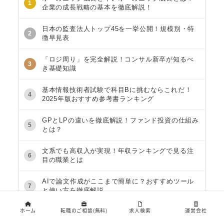
1
企業の成長戦略の基本を徹底解説！
日本の監査法人トップ45を一挙公開！規模別・特
2
徴早見表
「ロジ周り」を完全解説！コンサル新卒が知るべ
3
き基礎知識
基本情報技術者試験で科目Bに挑むならこれだ！
4
2025年版おすすめ参考書ランキング
GPとLPの違いを徹底解説！ファンド投資の仕組み
5
とは？
文系でも高収入が実現！年収ランキングで見る注
6
目の職業とは
AIで論文作成がここまで簡単に？おすすめツール
7
と使い方を徹底解説
ホーム
転職のご相談(無料)
求人検索
運営会社
宅建と比較！不動産証券化マスターの難易度と実
8
態に迫る