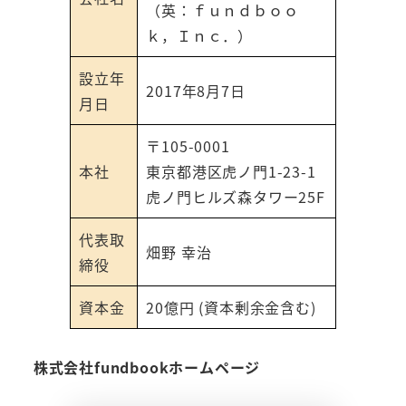
（英：ｆｕｎｄｂｏｏ
ｋ，Ｉｎｃ．）
設立年
2017年8月7日
月日
〒105-0001
本社
東京都港区虎ノ門1-23-1
虎ノ門ヒルズ森タワー25F
代表取
畑野 幸治
締役
資本金
20億円 (資本剰余金含む)
株式会社fundbookホームページ