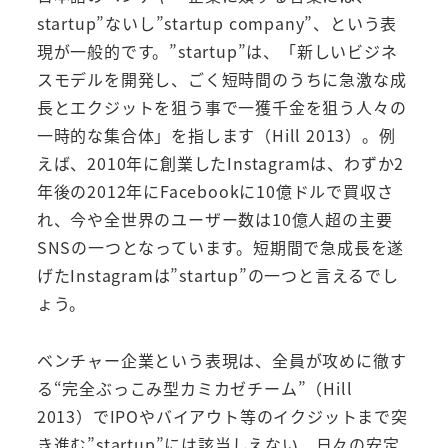
startup”ないし”startup company”、という表
現が一般的です。”startup”は、「新しいビジネ
スモデルを開発し、ごく短時間のうちに急激な成
長とエクジットを狙う事で一獲千金を狙う人々の
一時的な集合体」を指します（Hill 2013）。例
えば、2010年に創業したInstagramは、わずか2
年後の2012年にFacebookに10億ドルで買収さ
れ、今や全世界のユーザー数は10億人超の主要
SNSの一つとなっています。短期間で急成長を遂
げたInstagramは”startup”の一つと言えるでし
ょう。
ベンチャー企業という表現は、全員が攻めに徹す
る“完全ぶっこみ型カミカゼチーム”（Hill
2013）でIPOやバイアウト等のイクジットまで突
き進む”startup”には該当しえない、日々の安定