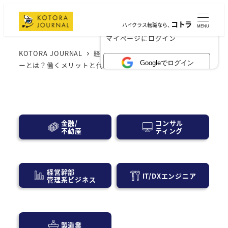
コトラ
ハイクラス転職なら、
MENU
×
マイページにログイン
KOTORA JOURNAL
経営層・事業会社
メガベンチャ
Googleでログイン
ーとは？働くメリットと代表企業一覧
コンサル
金融/
ティング
不動産
経営幹部
IT/DXエンジニア
管理系ビジネス
製造業