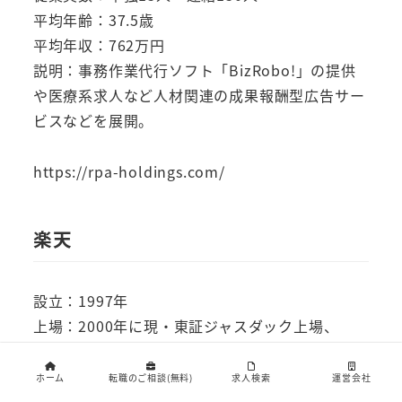
平均年齢：37.5歳
平均年収：762万円
説明：事務作業代行ソフト「BizRobo!」の提供
や医療系求人など人材関連の成果報酬型広告サー
ビスなどを展開。
https://rpa-holdings.com/
楽天
設立：1997年
上場：2000年に現・東証ジャスダック上場、
2013年に東証一部に市場変更
従業員数：単独7,288人 連結20,053人
ホーム
転職のご相談(無料)
求人検索
運営会社
平均年齢：34.4歳