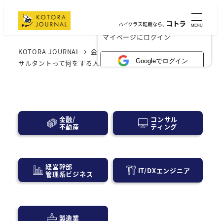
コトラ
ハイクラス転職なら、
MENU
×
マイページにログイン
KOTORA JOURNAL
金融業界
M＆A業界
M&Aコン
Googleでログイン
サルタントって何をする人？その秘密を徹底解剖！
コンサル
金融/
ティング
不動産
経営幹部
IT/DXエンジニア
管理系ビジネス
製造業