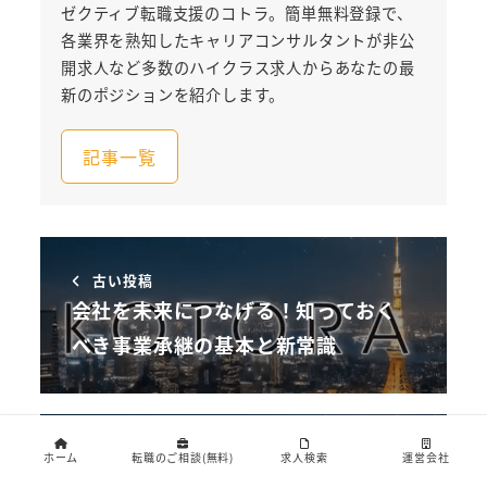
ゼクティブ転職支援のコトラ。簡単無料登録で、
各業界を熟知したキャリアコンサルタントが非公
開求人など多数のハイクラス求人からあなたの最
新のポジションを紹介します。
記事一覧
古い投稿
会社を未来につなげる！知っておく
べき事業承継の基本と新常識
新しい投稿
ホーム
転職のご相談(無料)
求人検索
運営会社